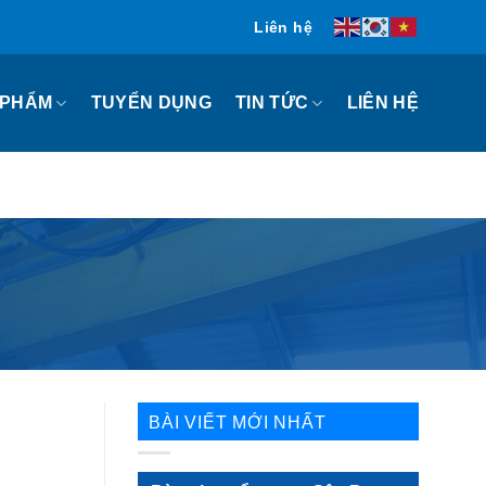
Liên hệ
 PHẨM
TIN TỨC
TUYỂN DỤNG
LIÊN HỆ
BÀI VIẾT MỚI NHẤT