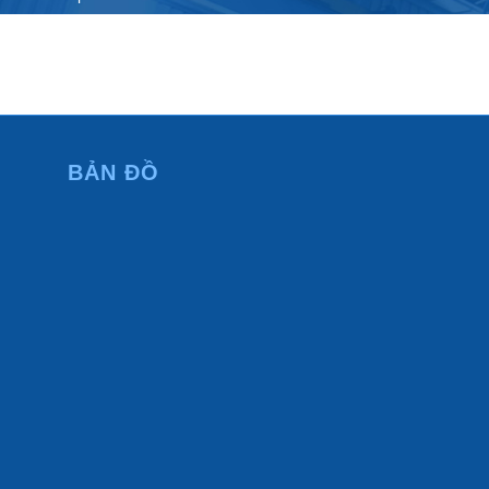
VPĐD:
N1.15 lô 18 KDT An Phú Sinh, phường Cẩm Thành,
tỉnh Quảng Ngãi
BẢN ĐỒ