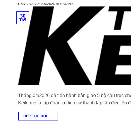
ĐĂNG VÀO
30/05/2026
BỞI
ADMIN
30
Th5
Tháng 04/2026 đã tiến hành bàn giao 5 bộ cầu trục c
Keiki mẹ là tập đoàn có lịch sử thành lập lâu đời, lên
TIẾP TỤC ĐỌC
→