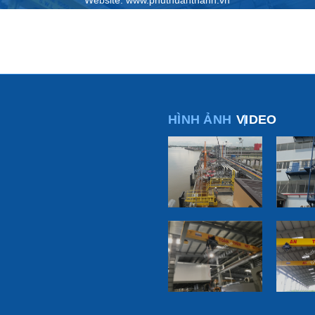
Website: www.phuthuanthanh.vn
HÌNH ẢNH
VIDEO