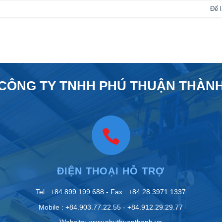
Để l
CÔNG TY TNHH PHÚ THUẬN THÀN
ĐIỆN THOẠI HỖ TRỢ
Tel : +84.899.199.688 - Fax : +84.28.3971.1337
Mobile : +84.903.77.22.55 - +84.912.29.29.77