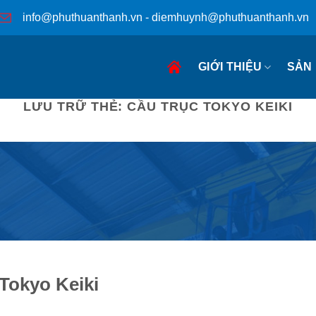
info@phuthuanthanh.vn - diemhuynh@phuthuanthanh.vn
GIỚI THIỆU
SẢN
LƯU TRỮ THẺ:
CẦU TRỤC TOKYO KEIKI
 Tokyo Keiki