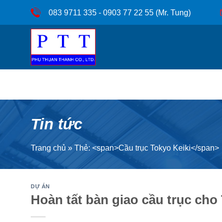
Bỏ
083 9711 335 - 0903 77 22 55 (Mr. Tung)
qua
nội
dung
Tin tức
Trang chủ
»
Thẻ: <span>Cầu trục Tokyo Keiki</span>
DỰ ÁN
Hoàn tất bàn giao cầu trục cho