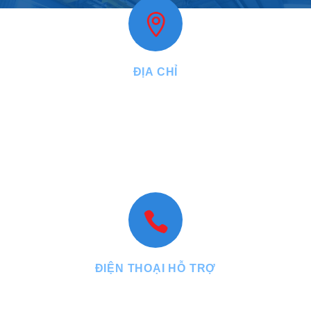
ĐỊA CHỈ
VPGD:
27, đường Năm Châu, phường Bảy Hiền, Tp.HCM
Nhà máy:
2/16A, đường Lê Quang Đạo, ấp 24, xã Hóc Môn, Tp.
HCM
VPĐD:
N1.15 lô 18 KDT An Phú Sinh, phường Cẩm Thành, tỉnh
Quảng Ngãi
ĐIỆN THOẠI HỖ TRỢ
Tel : +84.899.199.688 - Fax : +84.28.3971.1337