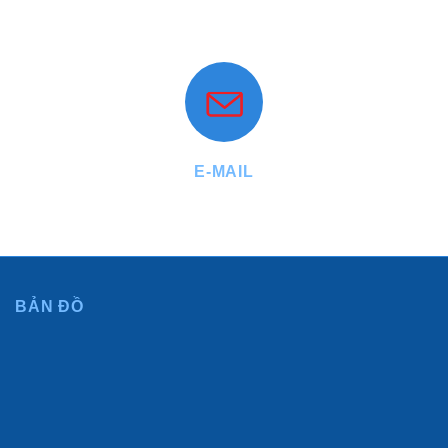
Mobile : +84.903.77.22.55 - +84.912.29.29.77
Website: www.phuthuanthanh.vn
E-MAIL
info@phuthuanthanh.vn - diemhuynh@phuthuanthanh.vn
BẢN ĐỒ