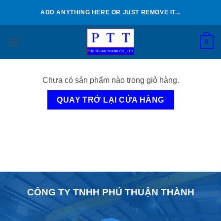
Bỏ
ADD ANYTHING HERE OR JUST REMOVE IT...
qua
nội
0
dung
Chưa có sản phẩm nào trong giỏ hàng.
QUAY TRỞ LẠI CỬA HÀNG
CÔNG TY TNHH PHÚ THUẬN THÀNH