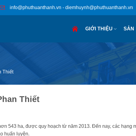
info@phuthuanthanh.vn - diemhuynh@phuthuanthanh.vn
GIỚI THIỆU
SẢN
 Thiết
Phan Thiết
 hơn 543 ha, được quy hoạch từ năm 2013. Đến nay, các hạng 
o huấn luyện.