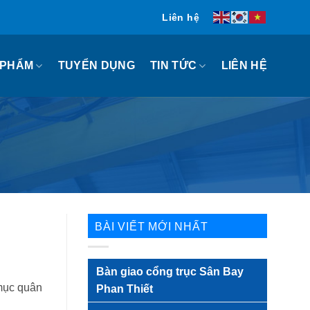
Liên hệ
 PHẨM
TIN TỨC
TUYỂN DỤNG
LIÊN HỆ
BÀI VIẾT MỚI NHẤT
Bàn giao cổng trục Sân Bay
mục quân
Phan Thiết