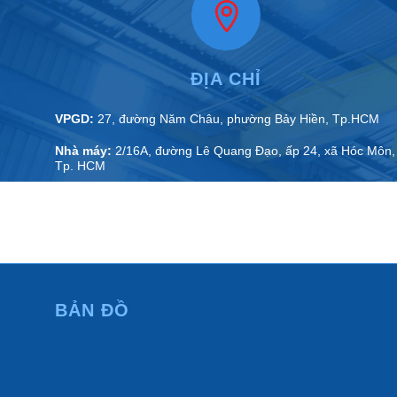
ĐỊA CHỈ
VPGD:
27, đường Năm Châu, phường Bảy Hiền, Tp.HCM
Nhà máy:
2/16A, đường Lê Quang Đạo, ấp 24, xã Hóc Môn,
Tp. HCM
VPĐD:
N1.15 lô 18 KDT An Phú Sinh, phường Cẩm Thành,
tỉnh Quảng Ngãi
BẢN ĐỒ