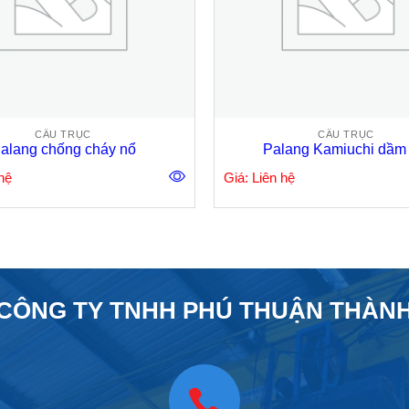
CẦU TRỤC
CẦU TRỤC
alang chống cháy nổ
Palang Kamiuchi dầm 
hệ
Giá: Liên hệ
CÔNG TY TNHH PHÚ THUẬN THÀN