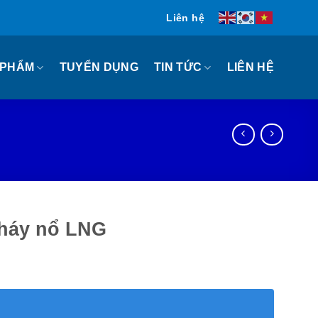
Liên hệ
 PHẨM
TIN TỨC
TUYỂN DỤNG
LIÊN HỆ
cháy nổ LNG