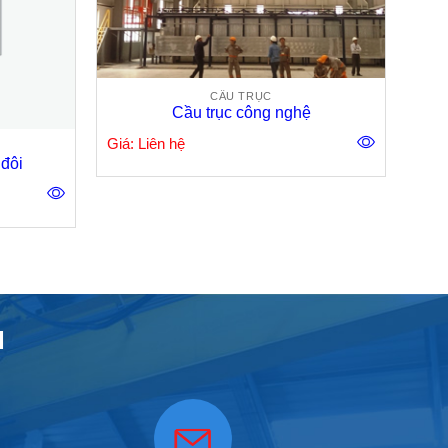
CẦU TRỤC
Cầu trục công nghệ
Giá: Liên hệ
đôi
H