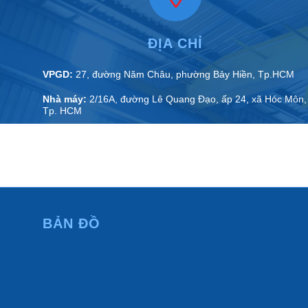
ĐỊA CHỈ
VPGD:
27, đường Năm Châu, phường Bảy Hiền, Tp.HCM
Nhà máy:
2/16A, đường Lê Quang Đạo, ấp 24, xã Hóc Môn,
Tp. HCM
VPĐD:
N1.15 lô 18 KDT An Phú Sinh, phường Cẩm Thành,
tỉnh Quảng Ngãi
BẢN ĐỒ