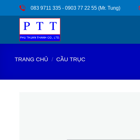
Bỏ
083 9711 335 - 0903 77 22 55 (Mr. Tung)
qua
nội
dung
TRANG CHỦ
/
CẦU TRỤC