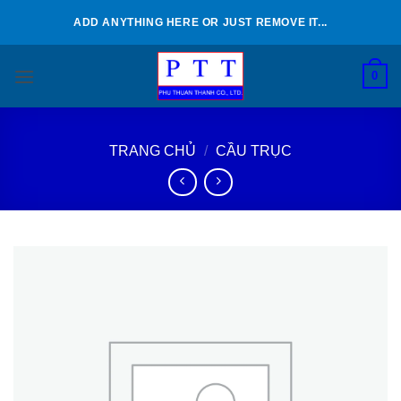
Bỏ
ADD ANYTHING HERE OR JUST REMOVE IT...
qua
nội
0
dung
TRANG CHỦ
/
CẦU TRỤC