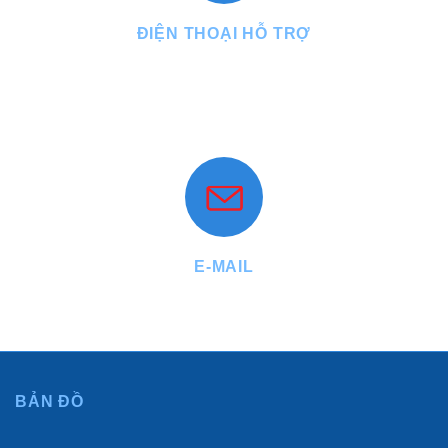
ĐIỆN THOẠI HỖ TRỢ
Tel : +84.899.199.688 - Fax : +84.28.3971.1337
Mobile : +84.903.77.22.55 - +84.912.29.29.77
Website: www.phuthuanthanh.vn
E-MAIL
info@phuthuanthanh.vn - diemhuynh@phuthuanthanh.vn
BẢN ĐỒ