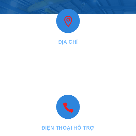
ĐỊA CHỈ
VPGD:
27, đường Năm Châu, phường Bảy Hiền, Tp.HCM
Nhà máy:
2/16A, đường Lê Quang Đạo, ấp 24, xã Hóc Môn, Tp.
HCM
VPĐD:
N1.15 lô 18 KDT An Phú Sinh, phường Cẩm Thành, tỉnh
Quảng Ngãi
ĐIỆN THOẠI HỖ TRỢ