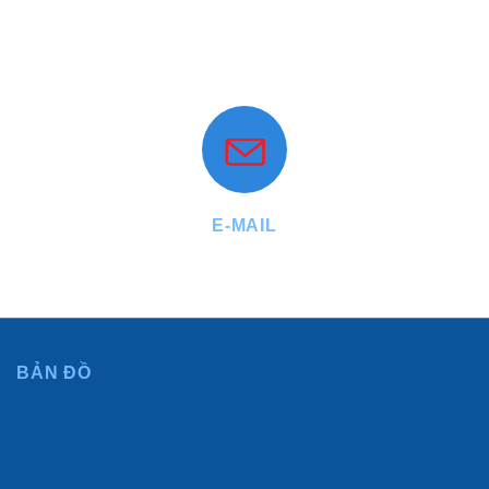
Tel : +84.899.199.688 - Fax : +84.28.3971.1337
Mobile : +84.903.77.22.55 - +84.912.29.29.77
Website: www.phuthuanthanh.vn
E-MAIL
info@phuthuanthanh.vn - diemhuynh@phuthuanthanh.vn
BẢN ĐỒ