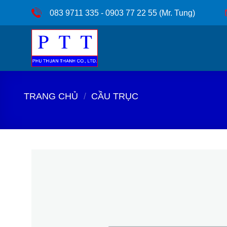
Bỏ
083 9711 335 - 0903 77 22 55 (Mr. Tung)
qua
nội
dung
TRANG CHỦ
/
CẦU TRỤC