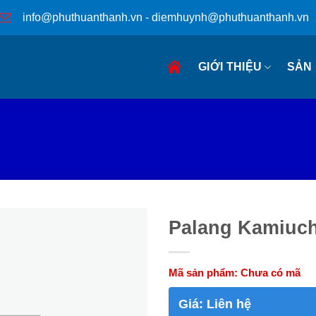
info@phuthuanthanh.vn - diemhuynh@phuthuanthanh.vn
GIỚI THIỆU
SẢN
Palang Kamiuch
Mã sản phẩm:
Chưa có mã
Giá:
Liên hệ