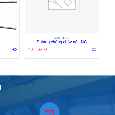
CẦU TRỤC
Palang chống cháy nổ LNG
Giá: Liên hệ
H