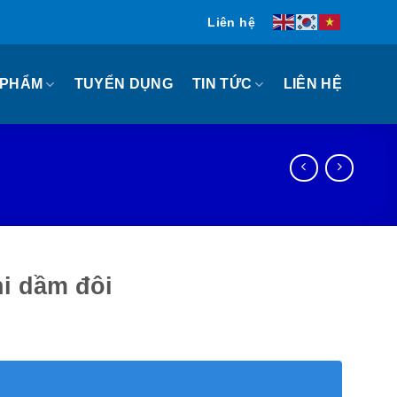
Liên hệ
 PHẨM
TIN TỨC
TUYỂN DỤNG
LIÊN HỆ
i dầm đôi