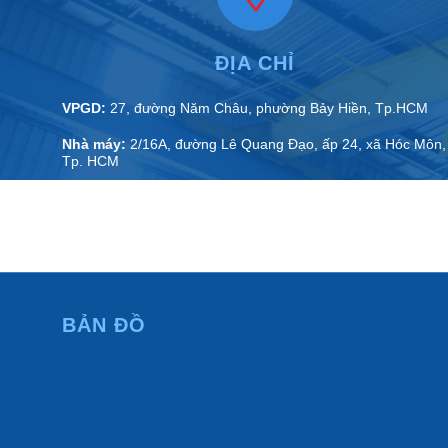
ĐỊA CHỈ
VPGD:
27, đường Năm Châu, phường Bảy Hiền, Tp.HCM
Nhà máy:
2/16A, đường Lê Quang Đạo, ấp 24, xã Hóc Môn,
Tp. HCM
VPĐD:
N1.15 lô 18 KDT An Phú Sinh, phường Cẩm Thành,
tỉnh Quảng Ngãi
BẢN ĐỒ