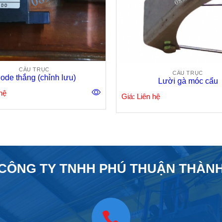
CẦU TRỤC
CẦU TRỤC
ode thắng (chỉnh lưu)
Lười gà móc cẩu
hệ
Giá: Liên hệ
CÔNG TY TNHH PHÚ THUẬN THÀN