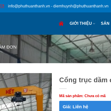
info@phuthuanthanh.vn - diemhuynh@phuthuanthanh.vn
GIỚI THIỆU
SẢN
ẦM ĐƠN
Cổng trục dầm 
Mã sản phẩm:
Chưa có mã
Giá:
Liên hệ