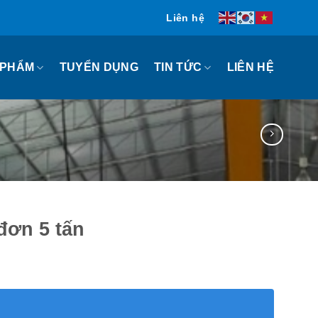
Liên hệ
 PHẨM
TIN TỨC
TUYỂN DỤNG
LIÊN HỆ
đơn 5 tấn