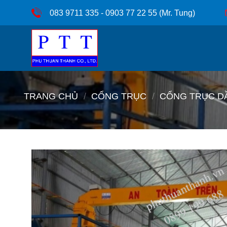
Bỏ
083 9711 335 - 0903 77 22 55 (Mr. Tung)
qua
nội
dung
TRANG CHỦ
/
CỔNG TRỤC
/
CỔNG TRỤC D