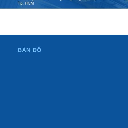
Tp. HCM
VPĐD:
N1.15 lô 18 KDT An Phú Sinh, phường Cẩm Thành,
tỉnh Quảng Ngãi
BẢN ĐỒ