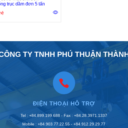
ng trục dầm đơn 5 tấn
hệ
CÔNG TY TNHH PHÚ THUẬN THÀN
ĐIỆN THOẠI HỖ TRỢ
Tel : +84.899.199.688 - Fax : +84.28.3971.1337
Mobile : +84.903.77.22.55 - +84.912.29.29.77