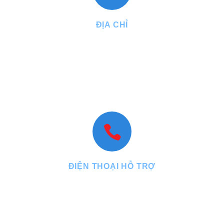
ĐỊA CHỈ
VPGD:
27, đường Năm Châu, phường Bảy Hiền, Tp.HCM
Nhà máy:
2/16A, đường Lê Quang Đạo, ấp 24, xã Hóc Môn, Tp.
HCM
VPĐD:
N1.15 lô 18 KDT An Phú Sinh, phường Cẩm Thành, tỉnh
Quảng Ngãi
ĐIỆN THOẠI HỖ TRỢ
Tel : +84.899.199.688 - Fax : +84.28.3971.1337
Mobile : +84.903.77.22.55 - +84.912.29.29.77
Website: www.phuthuanthanh.vn