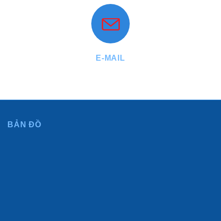
E-MAIL
info@phuthuanthanh.vn - diemhuynh@phuthuanthanh.vn
BẢN ĐỒ