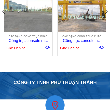
CÁC DẠNG CỔNG TRỤC KHÁC
CÁC DẠNG CỔNG TRỤC KHÁC
Cổng trục console một
Cổng trục console hai
bên 30 tấn
bên 25 tấn
Giá: Liên hệ
Giá: Liên hệ
CÔNG TY TNHH PHÚ THUẬN THÀNH