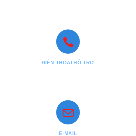
HCM
VPĐD:
N1.15 lô 18 KDT An Phú Sinh, phường Cẩm Thành, tỉnh
Quảng Ngãi
ĐIỆN THOẠI HỖ TRỢ
Tel : +84.899.199.688 - Fax : +84.28.3971.1337
Mobile : +84.903.77.22.55 - +84.912.29.29.77
Website: www.phuthuanthanh.vn
E-MAIL