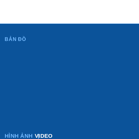
info@phuthuanthanh.vn - diemhuynh@phuthuanthanh.vn
BẢN ĐỒ
HÌNH ẢNH
VIDEO