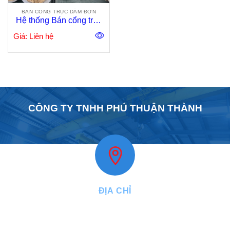
BÁN CỔNG TRỤC DẦM ĐƠN
Hệ thống Bán cổng trục
dầm đơn 5 tấn
Giá: Liên hệ
CÔNG TY TNHH PHÚ THUẬN THÀNH
ĐỊA CHỈ
VPGD:
27, đường Năm Châu, phường Bảy Hiền, Tp.HCM
Nhà máy:
2/16A, đường Lê Quang Đạo, ấp 24, xã Hóc Môn, Tp.