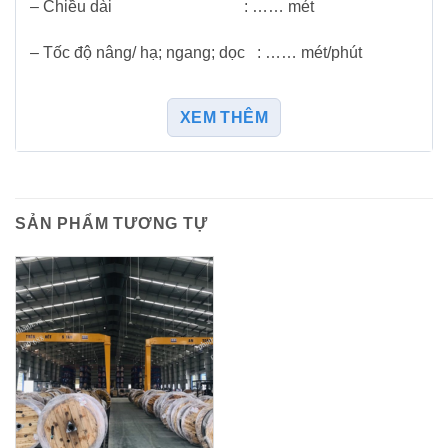
– Chiều dài : …… mét
– Tốc độ nâng/ hạ; ngang; dọc : …… mét/phút
XEM THÊM
SẢN PHẨM TƯƠNG TỰ